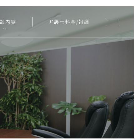
【弁
談内容
弁護士料金/報酬
護
士
コ
ラ
ム】
空
き
家・
空
き
地
問
題
と
は