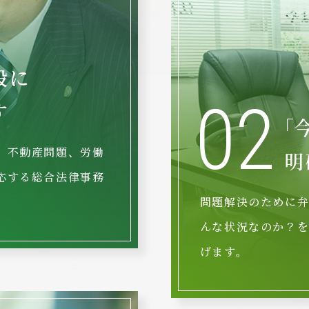
般に
02
す
｢
、不動産問題、労働
明
応する総合法律事務
問題解決のために
んな状況なのか？
げます。