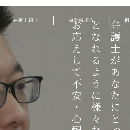
弁護士へご
道
弁護士紹介
事務所紹介
相
一緒にゴールを目指しましょう
を
より良い明日を迎えるために
そんなご依頼者様の
必ず“ゴール”はあるはず
「どこに向かって走っているのか？」
お応えして不安・心配を解消いたします
どんな問題・お悩みにも
「今、何が行われているのか？」
となれるように様々な法律問題に
弁護士があなたにとっての
“
安心
”
に変えます