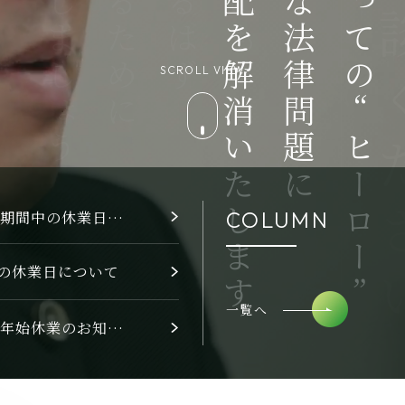
わかり
“
不安
SCROLL VIEW
“
”
ヒーロー
COLUMN
お盆期間中の休業日について
の休業日について
”
一覧へ
年末年始休業のお知らせ