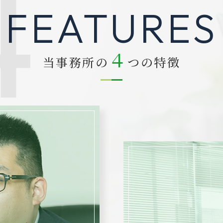
4
FEATURES
４
当事務所の
つの特徴