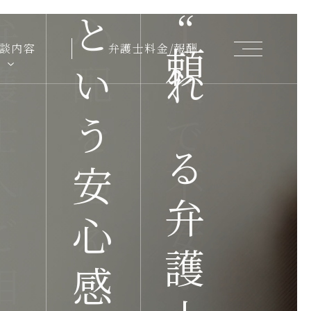
相談ください
筋を
心配を抱え込まず
という安心感をあなたへ
だから、問題解決までの
1人で不安・
“
HOME
談内容
弁護士料金/報酬
頼れる弁護士がいる”
“