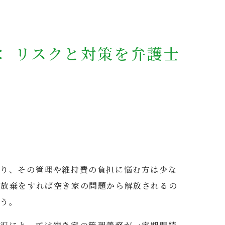
家
の
管
理
： リスクと対策を弁護士
義
務：
リ
ス
ク
と
対
策
を
弁
なり、その管理や維持費の負担に悩む方は少な
護
士
続放棄をすれば空き家の問題から解放されるの
が
ょう。
解
説