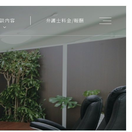
【弁
談内容
弁護士料金/報酬
護
士
コ
ラ
ム】
相
続
放
棄
後
も
続
く
空
き